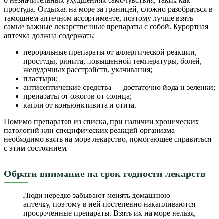
о незначительных ухудшениях самочувствия, таких как
простуда. Отдыхая на море за границей, сложно разобраться в
тамошнем аптечном ассортименте, поэтому лучше взять
самые важные лекарственные препараты с собой. Курортная
аптечка должна содержать:
пероральные препараты от аллергической реакции,
простуды, ринита, повышенной температуры, болей,
желудочных расстройств, укачивания;
пластыри;
антисептические средства — достаточно йода и зеленки;
препараты от ожогов от солнца;
капли от конъюнктивита и отита.
Помимо препаратов из списка, при наличии хронических
патологий или специфических реакций организма
необходимо взять на море лекарство, помогающее справиться
с этим состоянием.
Обрати внимание на срок годности лекарств
Люди нередко забывают менять домашнюю
аптечку, поэтому в ней постепенно накапливаются
просроченные препараты. Взять их на море нельзя,