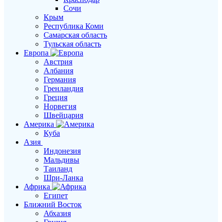
Сочи
Крым
Республика Коми
Самарская область
Тульская область
Европа
Австрия
Албания
Германия
Гренландия
Греция
Норвегия
Швейцария
Америка
Куба
Азия
Индонезия
Мальдивы
Таиланд
Шри-Ланка
Африка
Египет
Ближний Восток
Абхазия