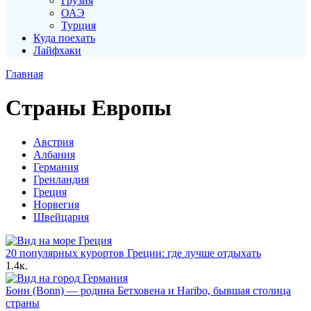
Грузия
ОАЭ
Турция
Куда поехать
Лайфхаки
Главная
Страны Европы
Австрия
Албания
Германия
Гренландия
Греция
Норвегия
Швейцария
Греция
20 популярных курортов Греции: где лучше отдыхать
1.4к.
Германия
Бонн (Bonn) — родина Бетховена и Haribo, бывшая столица
страны