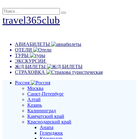
Перейти
Search
к
for:
travel365club
содержанию
Путешествия, отдых, эмоции
АВИАБИЛЕТЫ
ОТЕЛИ
ТУРЫ
ЭКСКУРСИИ
Ж/Д БИЛЕТЫ
СТРАХОВКА
Россия
Москва
Санкт-Петербург
Алтай
Казань
Калининград
Камчатский край
Краснодарский край
Анапа
Геленджик
Краснодар