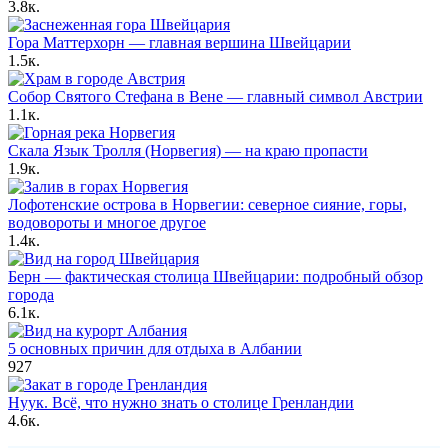
3.8к.
Швейцария
Гора Маттерхорн — главная вершина Швейцарии
1.5к.
Австрия
Собор Святого Стефана в Вене — главный символ Австрии
1.1к.
Норвегия
Скала Язык Тролля (Норвегия) — на краю пропасти
1.9к.
Норвегия
Лофотенские острова в Норвегии: северное сияние, горы,
водовороты и многое другое
1.4к.
Швейцария
Берн — фактическая столица Швейцарии: подробный обзор
города
6.1к.
Албания
5 основных причин для отдыха в Албании
927
Гренландия
Нуук. Всё, что нужно знать о столице Гренландии
4.6к.