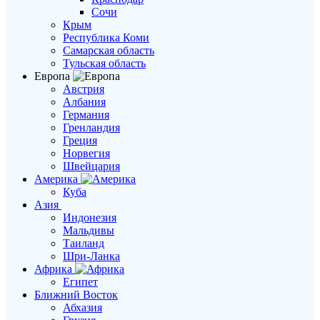
Сочи
Крым
Республика Коми
Самарская область
Тульская область
Европа
Австрия
Албания
Германия
Гренландия
Греция
Норвегия
Швейцария
Америка
Куба
Азия
Индонезия
Мальдивы
Таиланд
Шри-Ланка
Африка
Египет
Ближний Восток
Абхазия