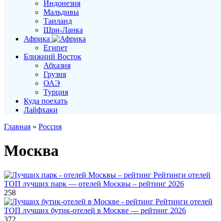
Индонезия
Мальдивы
Таиланд
Шри-Ланка
Африка
Египет
Ближний Восток
Абхазия
Грузия
ОАЭ
Турция
Куда поехать
Лайфхаки
Главная
»
Россия
Москва
Рейтинги отелей
ТОП лучших парк — отелей Москвы – рейтинг 2026
258
Рейтинги отелей
ТОП лучших бутик-отелей в Москве — рейтинг 2026
372