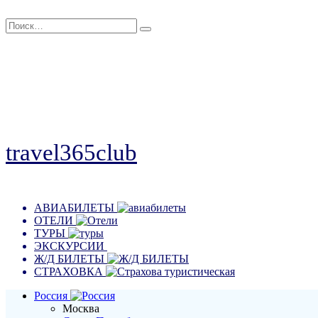
Перейти
Search
к
for:
содержанию
travel365club
Путешествия, отдых, эмоции
АВИАБИЛЕТЫ
ОТЕЛИ
ТУРЫ
ЭКСКУРСИИ
Ж/Д БИЛЕТЫ
СТРАХОВКА
Россия
Москва