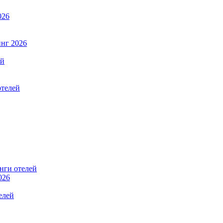
026
нг 2026
ей
отелей
нги отелей
026
елей