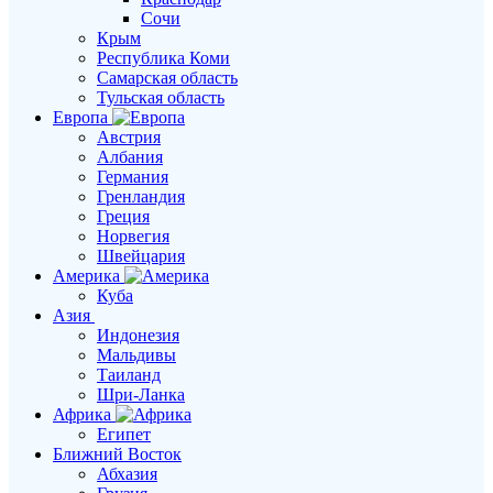
Сочи
Крым
Республика Коми
Самарская область
Тульская область
Европа
Австрия
Албания
Германия
Гренландия
Греция
Норвегия
Швейцария
Америка
Куба
Азия
Индонезия
Мальдивы
Таиланд
Шри-Ланка
Африка
Египет
Ближний Восток
Абхазия