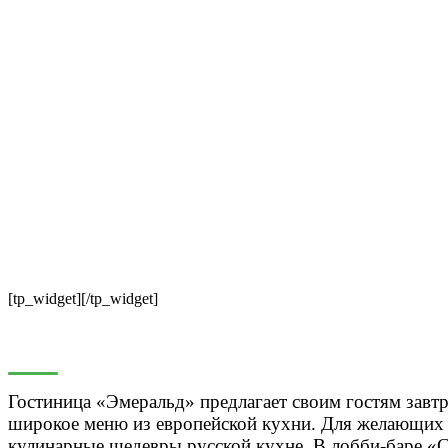
[tp_widget]
[/tp_widget]
Гостиница «Эмеральд» предлагает своим гостям завтр
широкое меню из европейской кухни. Для желающих п
кулинарные шедевры русской кухне. В лобби-баре «