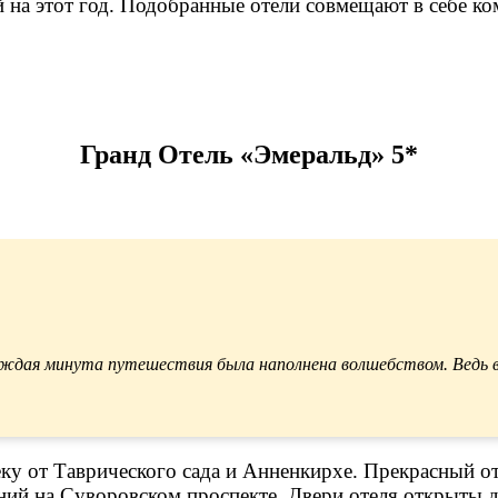
 на этот год. Подобранные отели совмещают в себе к
Гранд Отель «Эмеральд» 5*
каждая минута путешествия была наполнена волшебством. Ведь 
леку от Таврического сада и Анненкирхе. Прекрасный 
ений на Суворовском проспекте. Двери отеля открыты д