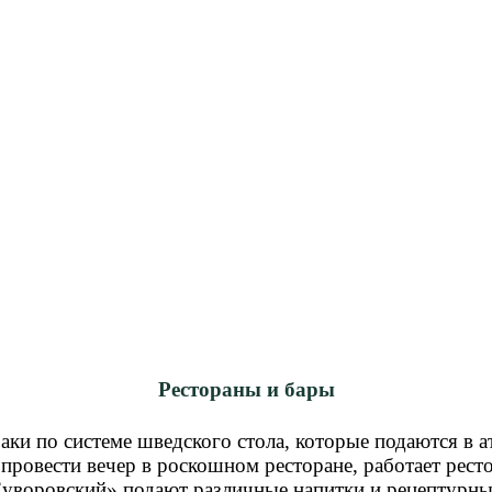
Рестораны и бары
аки по системе шведского стола, которые подаются в 
ровести вечер в роскошном ресторане, работает рест
Суворовский» подают различные напитки и рецептурны