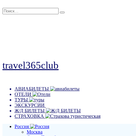
Перейти
Search
к
for:
содержанию
travel365club
Путешествия, отдых, эмоции
АВИАБИЛЕТЫ
ОТЕЛИ
ТУРЫ
ЭКСКУРСИИ
Ж/Д БИЛЕТЫ
СТРАХОВКА
Россия
Москва