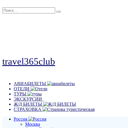
Перейти
Search
к
for:
содержанию
travel365club
Путешествия, отдых, эмоции
АВИАБИЛЕТЫ
ОТЕЛИ
ТУРЫ
ЭКСКУРСИИ
Ж/Д БИЛЕТЫ
СТРАХОВКА
Россия
Москва