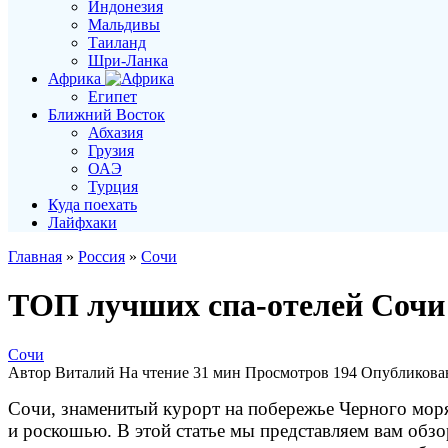
Индонезия
Мальдивы
Таиланд
Шри-Ланка
Африка
Египет
Ближний Восток
Абхазия
Грузия
ОАЭ
Турция
Куда поехать
Лайфхаки
Главная
»
Россия
»
Сочи
ТОП лучших спа-отелей Сочи
Сочи
Автор
Виталий
На чтение
31 мин
Просмотров
194
Опубликова
Сочи, знаменитый курорт на побережье Черного мор
и роскошью. В этой статье мы представляем вам обз