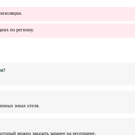
оизоляции.
дних по региону.
ми?
енных зонах отеля.
оторый можно заказать заранее на ресепшене.