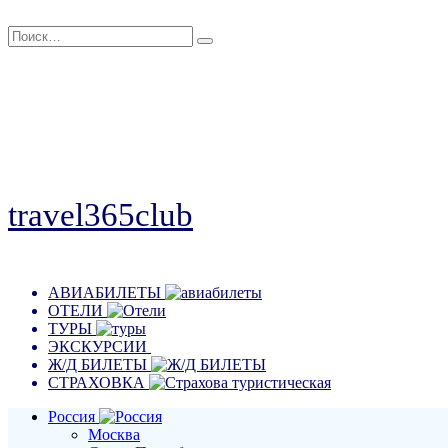
Перейти
Search
к
for:
содержанию
travel365club
Путешествия, отдых, эмоции
АВИАБИЛЕТЫ
ОТЕЛИ
ТУРЫ
ЭКСКУРСИИ
Ж/Д БИЛЕТЫ
СТРАХОВКА
Россия
Москва