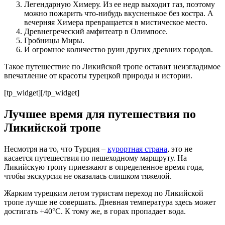
Легендарную Химеру. Из ее недр выходит газ, поэтому
можно пожарить что-нибудь вкусненькое без костра. А
вечерняя Химера превращается в мистическое место.
Древнегреческий амфитеатр в Олимпосе.
Гробницы Миры.
И огромное количество руин других древних городов.
Такое путешествие по Ликийской тропе оставит неизгладимое
впечатление от красоты турецкой природы и истории.
[tp_widget]
[/tp_widget]
Лучшее время для путешествия по
Ликийской тропе
Несмотря на то, что Турция –
курортная страна
, это не
касается путешествия по пешеходному маршруту. На
Ликийскую тропу приезжают в определенное время года,
чтобы экскурсия не оказалась слишком тяжелой.
Жарким турецким летом туристам переход по Ликийской
тропе лучше не совершать. Дневная температура здесь может
достигать +40°С. К тому же, в горах пропадает вода.