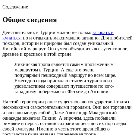
Содержание
Общие сведения
Действительно, в Турции можно не только
загорать и
купаться
, но и отдыхать максимально активно. Для любителей
походов, истории и природы был создан уникальный
Ликийский маршрут. Он сумел объединить все аутентичное,
древнее и красивое в этой стране.
Ликийская тропа является самым протяженным
маршрутом в Турции. А еще это очень
популярный пешеходный маршрут во всем мире.
Ежегодно сюда приезжают тысячи туристов и с
удовольствием совершают путешествие по юго-
западному побережью от Фетхие до Анталии.
На этой территории ранее существовало государство Ликия с
несколькими самостоятельными городами. Они все торговали
и воевали между собой. Даже Александр Македонский
однажды захватил Ликию. А впрочем, здесь побывали
римляне и персы, оставив сохранившиеся до сих пор следы
своей культуры. Именно в честь этого древнейшего
государства была названа современная тропа.