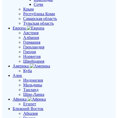
Сочи
Крым
Республика Коми
Самарская область
Тульская область
Европа
Австрия
Албания
Германия
Гренландия
Греция
Норвегия
Швейцария
Америка
Куба
Азия
Индонезия
Мальдивы
Таиланд
Шри-Ланка
Африка
Египет
Ближний Восток
Абхазия