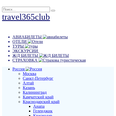
Перейти
Search
к
for:
travel365club
содержанию
Путешествия, отдых, эмоции
АВИАБИЛЕТЫ
ОТЕЛИ
ТУРЫ
ЭКСКУРСИИ
Ж/Д БИЛЕТЫ
СТРАХОВКА
Россия
Москва
Санкт-Петербург
Алтай
Казань
Калининград
Камчатский край
Краснодарский край
Анапа
Геленджик
Краснодар